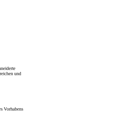
neiderte
rreichen und
es Vorhabens