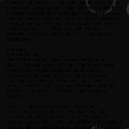
Datenschutz können Sie sich jederzeit unter der im Impressum
angegebenen Adresse an uns wenden. Des Weiteren steht Ihnen
ein Beschwerderecht bei der zuständigen Aufsichtsbehörde zu.
Außerdem haben Sie das Recht, unter bestimmten Umständen
die Einschränkung der Verarbeitung Ihrer personenbezogenen
Daten zu verlangen. Details hierzu entnehmen Sie der
Datenschutzerklärung unter „Recht auf Einschränkung der
Verarbeitung“.
2. Hosting
Externes Hosting
Diese Website wird bei einem externen Dienstleister gehostet
(Hoster). Personenbezogenen Daten, die auf dieser Website
erfasst werden, werden auf den Servern des Hosters
gespeichert. Hierbei kann es sich v. a. um IP-Adressen,
Kontaktanfragen, Meta- und Kommunikationsdaten,
Vertragsdaten, Kontaktdaten, Namen, Webseitenzugriffe und
sonstige Daten, die über eine Website generiert werden,
handeln.
Der Einsatz des Hosters erfolgt zum Zwecke der
Vertragserfüllung gegenüber unseren potenziellen und
bestehenden Kunden (Art. 6 Abs. 1 lit. b DSGVO) und im
Interesse einer sicheren, schnellen und effizienten Bereitstellung
unseres Online-Angebots durch einen professionellen Anbieter