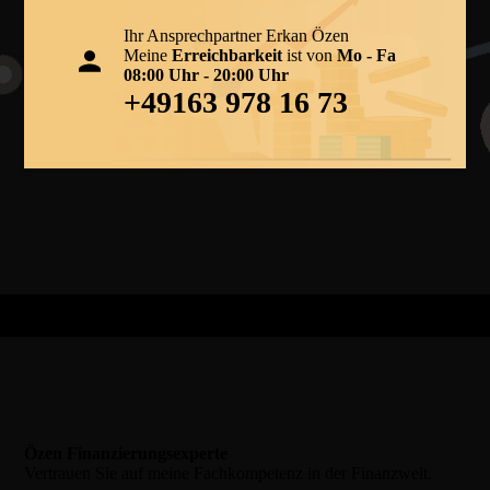
Ihr Ansprechpartner Erkan Özen
Meine
Erreichbarkeit
ist von
Mo - Fa
08:00 Uhr - 20:00 Uhr
+49163 978 16 73
Özen Finanzierungsexperte
Vertrauen Sie auf meine Fachkompetenz in der Finanzwelt.